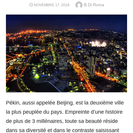
Author
B.Di Roma
POSTED
NOVEMBRE 17, 2018
ON
Pékin, aussi appelée Beijing, est la deuxième ville
la plus peuplée du pays. Empreinte d’une histoire
de plus de 3 millénaires, toute sa beauté réside
dans sa diversité et dans le contraste saisissant