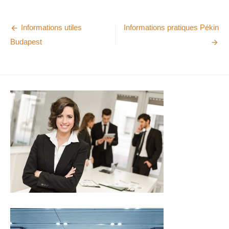
Informations utiles
Informations pratiques Pékin
Navigation
Budapest
de
l’article